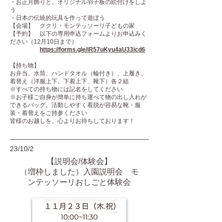
・お正月飾りと、オリジナル羽子板の絵付けをしよ
う
・日本の伝統的玩具を作って遊ぼう
【会場】 ククリ・モンテッソーリ子どもの家
【予約】 以下の専用申込フォームよりお申込みく
ださい（12月10日まで）
https://forms.gle/iR57uKyu4aU33icd6
【持ち物】
お弁当、水筒、ハンドタオル（輪付き）、上履き、
着替え（洋服上下、下着上下、靴下）各２組
※すべての持ち物には記名をしてください
※お子様ご自身が簡単に持ち運べて物の出し入れが
できるバッグ、活動しやすく着脱が容易な靴・服
装・着替えをご持参ください
皆様のお越しを、心よりお待ちしております！
23/10/2
【説明会/体験会】
（増枠しました）入園説明会 モ
ンテッソーリおしごと体験会