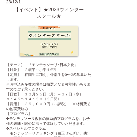
23/12/1
【イベント】★2023ウィンター
スクール★
【テーマ】 「モンテッソーリ×日本文化」
【対象】 ２歳半～小学１年生
【定員】 在園生に加え、外部生を5〜6名募集いた
します。
※お申込み多数の場合は抽選となる可能性がありま
すのでご了承ください。
【日程】 １２月２５日（月）～２７日（水）
８：４５〜１４：３０〈３日間〉
【費用】 ３５，０００円（非課税） ※材料費そ
の他実費込み
【プログラム】
✥モンテッソーリ教育の体系的プログラムを、お子
様の興味・関心に沿って体験していただきます。
✥スペシャルプログラム
・モンテッソーリクッキング（白玉ぜんざい、他）