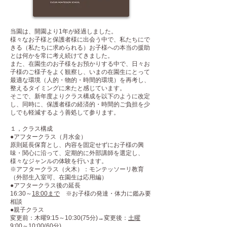
当園は、開園より1年が経過しました。
様々なお子様と保護者様に出会う中で、私たちにで
きる（私たちに求められる）お子様への本当の援助
とは何かを常に考え続けてきました。
また、在園生のお子様をお預かりする中で、日々お
子様のご様子をよく観察し、いまの在園生にとって
最適な環境（人的・物的・時間的環境）を再考し、
整えるタイミングに来たと感じています。
そこで、新年度よりクラス構成を以下のように改定
し、同時に、保護者様の経済的・時間的ご負担を少
しでも軽減するよう善処して参ります。
１，クラス構成
●アフタークラス（月水金）
原則延長保育とし、内容を固定せずにお子様の興
味・関心に沿って、定期的に外部講師を選定し、
様々なジャンルの体験を行います。
※アフタークラス（火木）：モンテッソーリ教育
（外部生入室可、在園生は応用編）
●アフタークラス後の延長
16:30～
18:00まで
※お子様の発達・体力に鑑み要
相談
●親子クラス
変更前：木曜9:15～10:30(75分)→変更後：
土曜
9:00～10:00(60分)