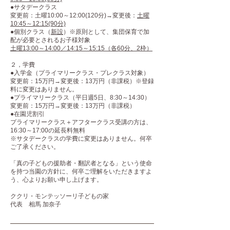
●サタデークラス
変更前：土曜10:00～12:00(120分)→変更後：
土曜
10:45～12:15(90分)
●個別クラス（
新設
）※原則として、集団保育で加
配が必要とされるお子様対象
土曜13:00～14:00／14:15～15:15（各60分、2枠）
２，学費
●入学金（プライマリークラス・プレクラス対象）
変更前：15万円→変更後：13万円（非課税）※登録
料に変更はありません。
●プライマリークラス（平日週5日、8:30～14:30）
変更前：15万円→変更後：13万円（非課税）
●在園児割引
プライマリークラス＋アフタークラス受講の方は、
16:30～17:00の延長料無料
※サタデークラスの学費に変更はありません。何卒
ご了承ください。
「真の子どもの援助者・翻訳者となる」という使命
を持つ当園の方針に、何卒ご理解をいただきますよ
う、心よりお願い申し上げます。
ククリ・モンテッソーリ子どもの家
代表 相馬 加奈子