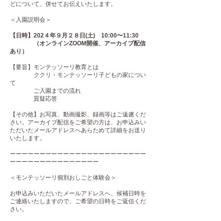
どについて、併せてお伝えいたします。
＜入園説明会＞
【日時】202４年９月２８日(土) 10:00〜11:30
（オンラインZOOM開催、アーカイブ配信
あり）
【要旨】モンテッソーリ教育とは
ククリ・モンテッソーリ子どもの家につい
て
ご入園までの流れ
質疑応答
【その他】お写真、動画撮影、録画等はご遠慮くだ
さい。アーカイブ配信をご希望の方は、お申込みい
ただいたメールアドレスへあらためて詳細をお送り
いたします。
ーーーーーーーーーーーーーーーーーーーーーーー
ーーーーーーーーーーーーーーー
＜モンテッソーリ個別おしごと体験会＞
お申込みいただいたメールアドレスへ、候補日時を
ご連絡いたしますので、ご希望の日時をご返信くだ
さい。