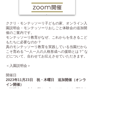
ククリ・モンテッソーリ子どもの家、オンライン入
園説明会・モンテッソーリおしごと体験会の追加開
催のご案内です。
モンテッソーリ教育がなぜ、これからを生きるこど
もたちに必要なのか？
真のモンテッソーリ教育を実践している当園だから
こそ育める ”一人一人の人格形成への援助とは？” な
どについて、合わせてお伝えさせていただきます。
＜入園説明会＞
開催日
2023年11月23日 祝・木曜日 追加開催（オンラ
イン開催）
（説明会のご参加が難しい方にはアーカイブ配信も
あります。）
【時間】
10:00~11:30
【内容】
モンテッソーリ教育について
ククリ・モンテッソーリ子どもの家の紹介
入園説明
質疑応答